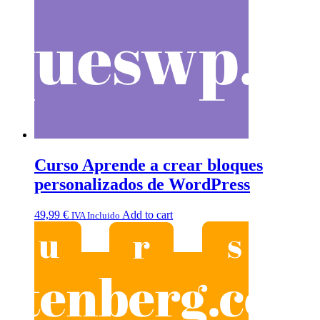
Curso Aprende a crear bloques
personalizados de WordPress
49,99
€
Add to cart
IVA Incluido