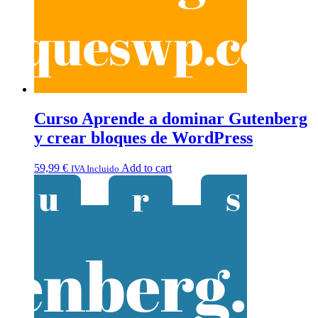
Curso Aprende a dominar Gutenberg
y crear bloques de WordPress
59,99
€
Add to cart
IVA Incluido