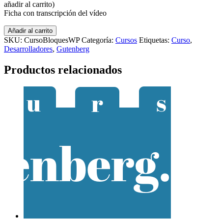
añadir al carrito)
Ficha con transcripción del vídeo
Curso
Añadir al carrito
Aprende
SKU:
CursoBloquesWP
Categoría:
Cursos
Etiquetas:
Curso
,
a
Desarrolladores
,
Gutenberg
crear
bloques
Productos relacionados
personalizados
de
WordPress
cantidad