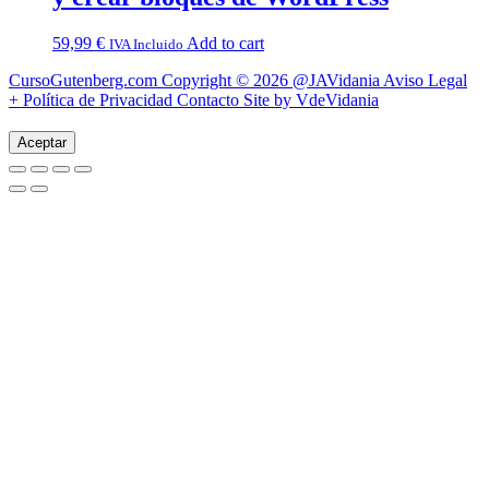
59,99
€
Add to cart
IVA Incluido
CursoGutenberg.com Copyright © 2026
@JAVidania
Aviso Legal
+ Política de Privacidad
Contacto
Site by VdeVidania
Aceptar