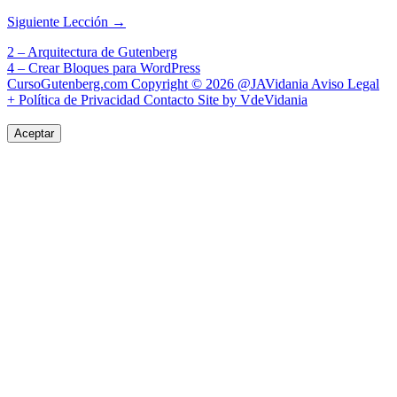
Siguiente Lección
→
Navegación
2 – Arquitectura de Gutenberg
4 – Crear Bloques para WordPress
de
CursoGutenberg.com Copyright © 2026
@JAVidania
Aviso Legal
entradas
+ Política de Privacidad
Contacto
Site by VdeVidania
Aceptar