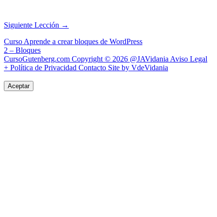
Siguiente Lección
→
Navegación
Curso Aprende a crear bloques de WordPress
2 – Bloques
de
CursoGutenberg.com Copyright © 2026
@JAVidania
Aviso Legal
entradas
+ Política de Privacidad
Contacto
Site by VdeVidania
Aceptar